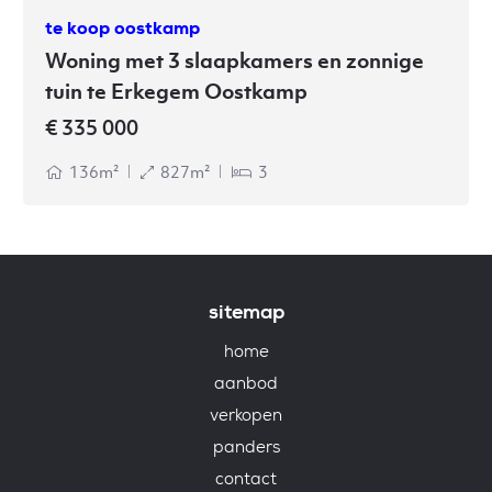
te koop oostkamp
Woning met 3 slaapkamers en zonnige
tuin te Erkegem Oostkamp
€ 335 000
136m²
827m²
3
sitemap
home
aanbod
verkopen
panders
contact