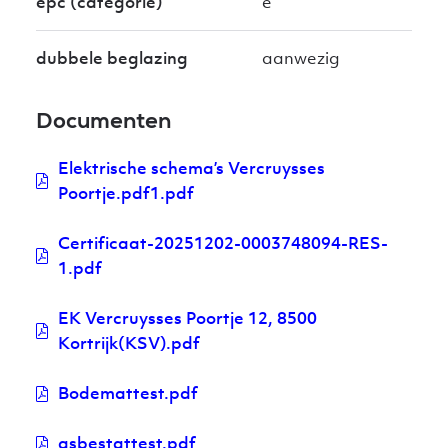
epc (categorie)
e
dubbele beglazing
aanwezig
Documenten
Elektrische schema’s Vercruysses
Poortje.pdf1.pdf
Certificaat-20251202-0003748094-RES-
1.pdf
EK Vercruysses Poortje 12, 8500
Kortrijk(KSV).pdf
Bodemattest.pdf
asbestattest.pdf