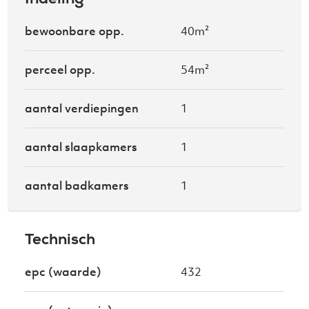
Indeling
bewoonbare opp.
40m²
perceel opp.
54m²
aantal verdiepingen
1
aantal slaapkamers
1
aantal badkamers
1
Technisch
epc (waarde)
432