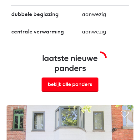
dubbele beglazing
aanwezig
centrale verwarming
aanwezig
laatste nieuwe
panders
bekijk alle panders