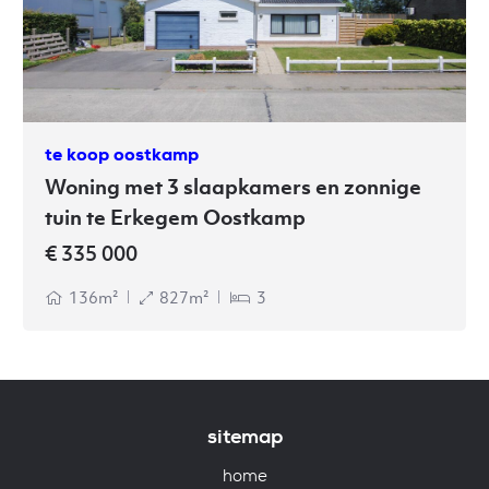
te koop oostkamp
Woning met 3 slaapkamers en zonnige
tuin te Erkegem Oostkamp
€ 335 000
136m²
827m²
3
sitemap
home