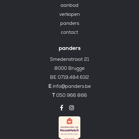
aanbod
verkopen
panders
contact
panders
Smedenstraat 21
8000 Brugge
BE 0719.484.632
E
info@panders.be
T
050 966 866