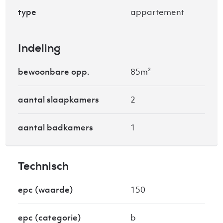
type
appartement
Indeling
bewoonbare opp.
85m²
aantal slaapkamers
2
aantal badkamers
1
Technisch
epc (waarde)
150
epc (categorie)
b