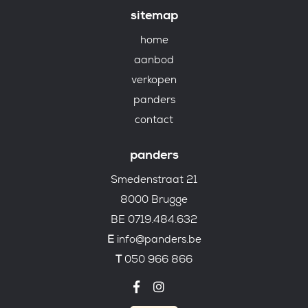
sitemap
home
aanbod
verkopen
panders
contact
panders
Smedenstraat 21
8000 Brugge
BE 0719.484.632
E
info@panders.be
T
050 966 866